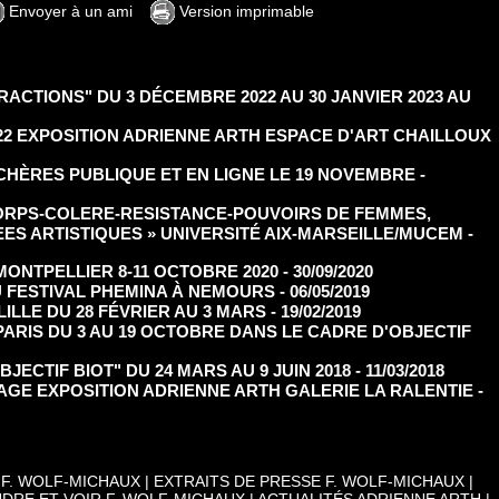
Envoyer à un ami
Version imprimable
ACTIONS" DU 3 DÉCEMBRE 2022 AU 30 JANVIER 2023 AU
022 EXPOSITION ADRIENNE ARTH ESPACE D'ART CHAILLOUX
HÈRES PUBLIQUE ET EN LIGNE LE 19 NOVEMBRE
-
CORPS-COLERE-RESISTANCE-POUVOIRS DE FEMMES,
ES ARTISTIQUES » UNIVERSITÉ AIX-MARSEILLE/MUCEM
-
MONTPELLIER 8-11 OCTOBRE 2020
- 30/09/2020
U FESTIVAL PHEMINA À NEMOURS
- 06/05/2019
ILLE DU 28 FÉVRIER AU 3 MARS
- 19/02/2019
PARIS DU 3 AU 19 OCTOBRE DANS LE CADRE D'OBJECTIF
JECTIF BIOT" DU 24 MARS AU 9 JUIN 2018
- 11/03/2018
ISSAGE EXPOSITION ADRIENNE ARTH GALERIE LA RALENTIE
-
 F. WOLF-MICHAUX
|
EXTRAITS DE PRESSE F. WOLF-MICHAUX
|