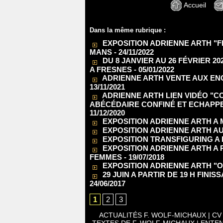
Accueil
Dans la même rubrique :
EXPOSITION ADRIENNE ARTH "FR
MANS
- 24/11/2022
DU 8 JANVIER AU 26 FÉVRIER 2
A FRESNES
- 05/01/2022
ADRIENNE ARTH VENTE AUX ENC
13/11/2021
ADRIENNE ARTH LIEN VIDÉO "
ABÉCÉDAIRE CONFINÉ ET ECHAPPE
11/12/2020
EXPOSITION ADRIENNE ARTH A 
EXPOSITION ADRIENNE ARTH A
EXPOSITION TRANSFIGURING A L
EXPOSITION ADRIENNE ARTH A 
FEMMES
- 19/07/2018
EXPOSITION ADRIENNE ARTH "OB
29 JUIN A PARTIR DE 19 H FIN
24/06/2017
1
2
3
ACTUALITÉS F. WOLF-MICHAUX
|
CV